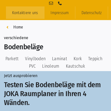
Zum
Inhalt
Kontaktiere uns
Impressum
Datenschutz
springen
Home
verschiedene
Bodenbeläge
Parkett
Vinylboden
Laminat
Kork
Teppich
PVC
Linoleum
Kautschuk
Jetzt ausprobieren
Testen Sie Bodenbeläge mit dem
JOKA Raumplaner in Ihren 4
Wänden.